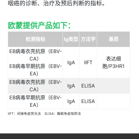
咽癌的诊断、治疗及预后判断的指标。
欧蒙提供产品如下：
检测指标
Ig
类型
方法学
基质
EB
病毒衣壳抗原（
EBV-
CA
）
表达细
IgA
IIFT
EB
病毒早期抗原（
EBV-
胞
/P3HR1
EA
）
EB
病毒衣壳抗原（
EBV-
IgA
ELISA
CA
）
EB
病毒早期抗原（
EBV-
IgA
ELISA
EA
）
IIFT：间接免疫荧光法 ELISA：酶联免疫吸附法