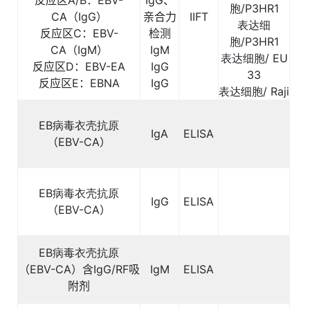
反应区
A/B
：
EBV-
IgG、
胞/P3HR1
CA
（
IgG
）
亲合力
IIFT
表达细
反应区
C
：
EBV-
检测
胞/P3HR1
CA
（
IgM
）
IgM
表达细胞/ EU
反应区
D
：
EBV-EA
IgG
33
反应区
E
：
EBNA
IgG
表达细胞/ Raji
EB
病毒衣壳抗原
IgA
ELISA
（
EBV-CA
）
EB
病毒衣壳抗原
IgG
ELISA
（
EBV-CA
）
EB
病毒衣壳抗原
（
EBV-CA
）含
IgG/RF
吸
IgM
ELISA
附剂