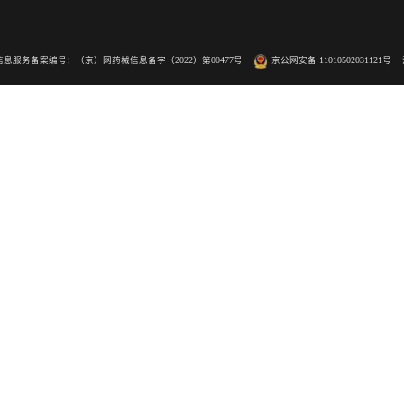
造就卓越品质，欧蒙诊断促进人类健康
为未来医学探索更多可能，为“
关于欧蒙