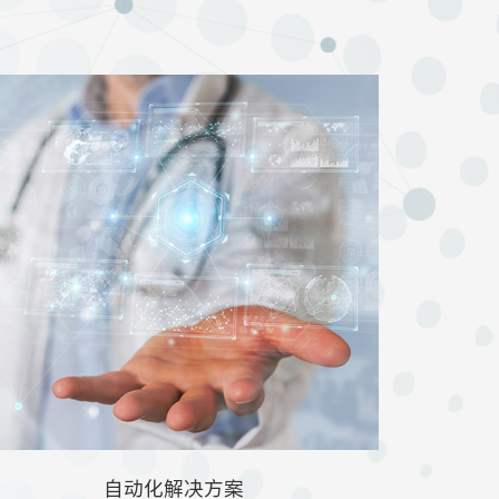
+
2000
1
种
覆盖疾病类别
专业