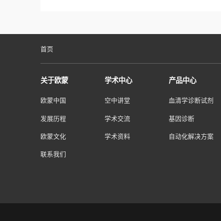
任职要求
任职要求：
1.本科及以上学历
2.销售相关工作经验5年以上、管理经验
3.良好的表达、沟通能力，具备商务谈
请在应聘邮件中标明应聘岗位+工作地
首页
关于欧蒙
学术中心
产