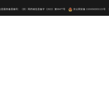
清学诊断试剂
服务中心
欧蒙2.0
因诊断
公司动态
动化解决方案
媒体报道
学术活动
社会责任
8号北辰时代19层
药品医疗器械网络信息服务备案编号：（京）网药械信息备字（2022）第00477