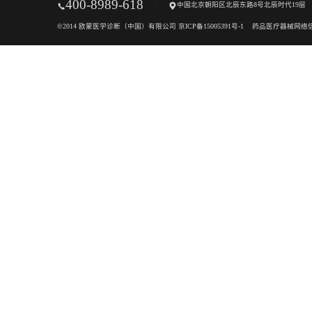
欧蒙中国
空中讲堂
血
发展历程
学术交流
基
欧蒙文化
学术资料
自
联系我们
400-8989-618
|
中国北京朝阳区北辰东路
©2014 欧蒙医学诊断（中国）有限公司 京ICP备15005391号-1