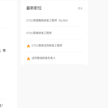
最新职位
CTO/首席酶
CTO/首席研
CTO/
户基础，达成销售目标。
系，并定期对重点客户进行协访；带
试剂管线
力，创造良好的团队氛围。