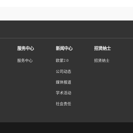
1年以上。
判能力，熟练应用常见办公软件
点发至
EI-CN-Talent@revvity.com
，我们会安排符合岗位需求
品中心
服务中心
新闻中心