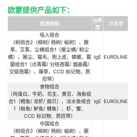
欧蒙提供产品如下：
Ig
类
检测指标
方法学
型
吸入组合
（树组合
2
（柳树
/
杨树
/
榆树）、豚
草、艾蒿、尘螨组合
1
（屋尘螨
/
粉尘
螨）、屋尘、猫毛、狗上皮、蟑螂、霉
IgE
EUROLINE
菌组合
1
（点青霉
/
分枝孢霉
/
烟曲霉
/
交链孢霉）、葎草、
CCD
标记物、质
控带）
食物组合
（鸡蛋白、牛奶、花生、黄豆、海鱼组
合
1
（鳕鱼
/
龙虾
/
扇贝）、淡水鱼组合
IgE
EUROLINE
1
（鲑鱼
/
鲈鱼
/
鲤鱼）、虾、蟹、
CCD
标记物、质控带）
中国组合
（树组合
2
（柳树
/
杨树
/
榆树）、豚