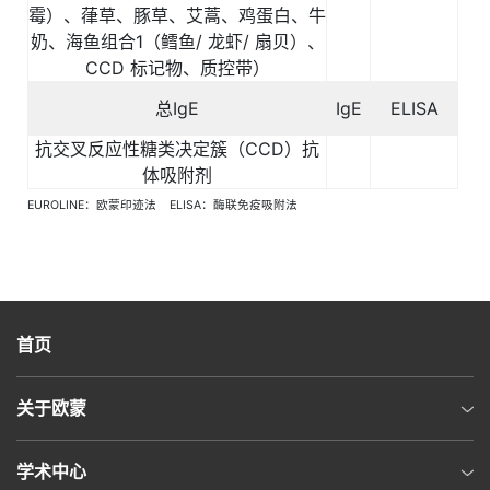
霉）、葎草、豚草、艾蒿、鸡蛋白、牛
奶、海鱼组合
1
（鳕鱼
/
龙虾
/
扇贝）、
CCD
标记物、质控带）
总
IgE
IgE
ELISA
抗交叉反应性糖类决定簇（
CCD
）抗
体吸附剂
EUROLINE：欧蒙印迹法 ELISA：酶联免疫吸附法
首页
关于欧蒙
学术中心