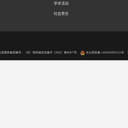
β2-糖蛋白1
β2-糖蛋白1
ELISA：酶联免疫吸附法 CLIA：化学发光法
品中心
服务中心
新闻中心
清学诊断试剂
服务中心
欧蒙2.0